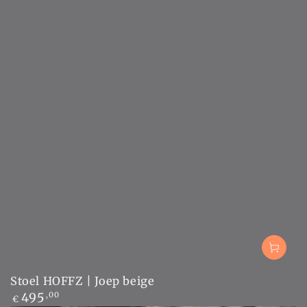
Stoel HOFFZ | Joep beige
Normale
495
,00
€