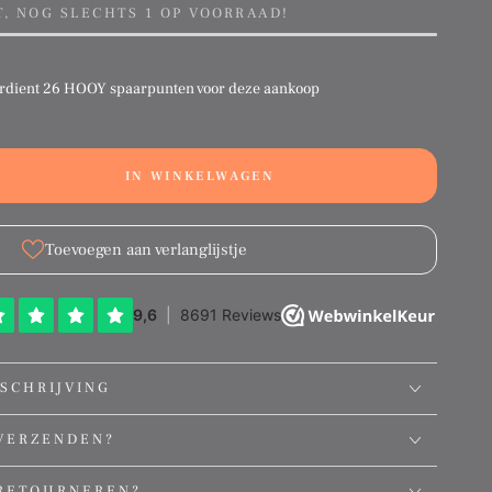
T, NOG SLECHTS 1 OP VOORRAAD!
rdient
26 HOOY spaarpunten
voor deze aankoop
IN WINKELWAGEN
ation
g:
ct.quantity.decrease
ducts.product.quantity.increase
Toevoegen aan verlanglijstje
SCHRIJVING
VERZENDEN?
RETOURNEREN?