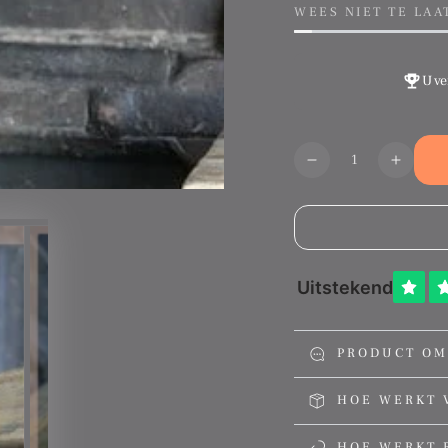
prijs
prijs
WEES NIET TE LAA
U ve
Aantal
Translation
Transl
missing:
missin
nl.products.produ
nl.pro
PRODUCT OM
HOE WERKT 
HOE WERKT 