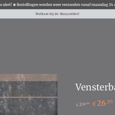
e alert! ☀️ Bestellingen worden weer verzonden vanaf maandag 24
S
WOONACCESSOIRES
VERLICHTING
MEUBELS
Landelijke woondecoratie shop je hier!
Vensterb
26
,95
€
29
,95
€
Normale
Sale