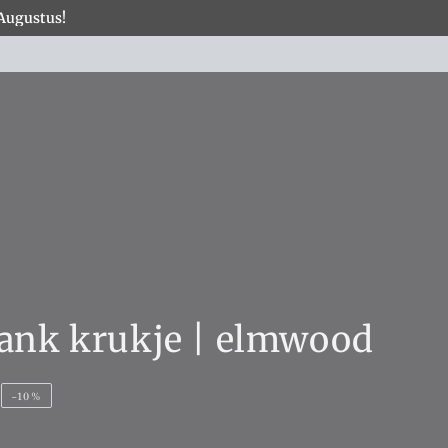
 Augustus!
×
COLLECTIES
ank krukje | elmwood
–10%