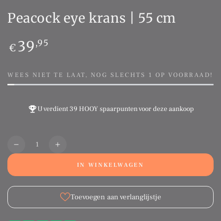
Peacock eye krans | 55 cm
Normale
39
,95
€
prijs
WEES NIET TE LAAT, NOG SLECHTS 1 OP VOORRAAD!
U verdient
39 HOOY spaarpunten
voor deze aankoop
Aantal
Translation
Translation
missing:
missing:
IN WINKELWAGEN
nl.products.product.quantity.decrease
nl.products.product.quantity.increase
Toevoegen aan verlanglijstje