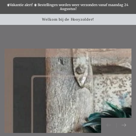
☀️Vakantie alert! ☀️ Bestellingen worden weer verzonden vanaf maandag 24 
×
Augustus!
Winkelwa
SLATION MISSING:
Welkom bij de Hooyzolder!
CCESSIBILITY.SKIP_TO_TEXT
SLATION MISSING:
CCESSIBILITY.SKIP_TO_PRODUCT_INFO