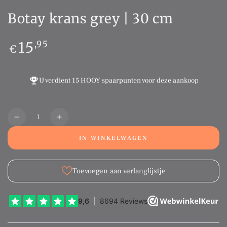
Botay krans grey | 30 cm
Normale
15
,95
€
prijs
U verdient
15 HOOY spaarpunten
voor deze aankoop
Aantal
Translation
Translation
missing:
missing:
IN WINKELWAGEN
nl.products.product.quantity.decrease
nl.products.product.quantity.increase
Toevoegen aan verlanglijstje