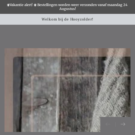
☀️Vakantie alert! ☀️ Bestellingen worden weer verzonden vanaf maandag 24 
×
Augustus!
Winkelwa
SLATION MISSING:
Welkom bij de Hooyzolder!
CCESSIBILITY.SKIP_TO_TEXT
SLATION MISSING:
CCESSIBILITY.SKIP_TO_PRODUCT_INFO