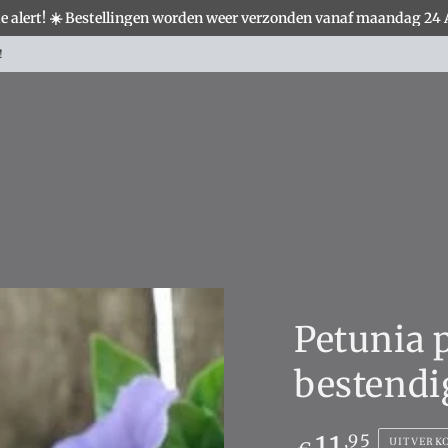
e alert! ☀️ Bestellingen worden weer verzonden vanaf maandag 24
S
WOONACCESSOIRES
VERLICHTING
MEUBELS
Landelijke woondecoratie shop je hier!
Petunia 
bestendi
Normale
11
,95
UITVERK