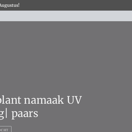
 Augustus!
×
COLLECTIES
plant namaak UV
g| paars
OCHT