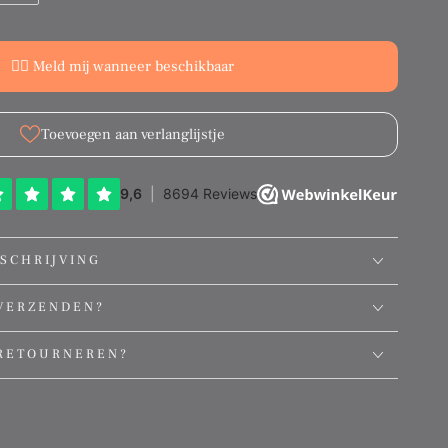
👉🏻 Meld mij wanneer beschikbaar
Toevoegen aan verlanglijstje
SCHRIJVING
VERZENDEN?
RETOURNEREN?