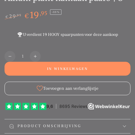
19
,95
–33%
€
29
,95
€
Normale
Sale
prijs
prijs
U verdient
19 HOOY spaarpunten
voor deze aankoop
Aantal
Translation
Translation
missing:
missing:
IN WINKELWAGEN
nl.products.product.quantity.decrease
nl.products.product.quantity.increase
Toevoegen aan verlanglijstje
PRODUCT OMSCHRIJVING