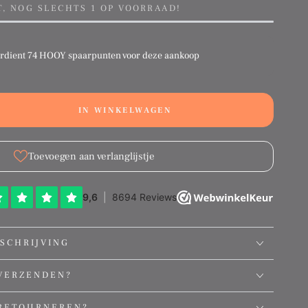
T, NOG SLECHTS 1 OP VOORRAAD!
erdient
74 HOOY spaarpunten
voor deze aankoop
IN WINKELWAGEN
ation
g:
ct.quantity.decrease
ducts.product.quantity.increase
Toevoegen aan verlanglijstje
SCHRIJVING
VERZENDEN?
RETOURNEREN?