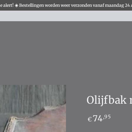
e alert! ☀️ Bestellingen worden weer verzonden vanaf maandag 24
S
WOONACCESSOIRES
VERLICHTING
MEUBELS
Landelijke woondecoratie shop je hier!
Olijfbak
Normale
74
,95
€
prijs