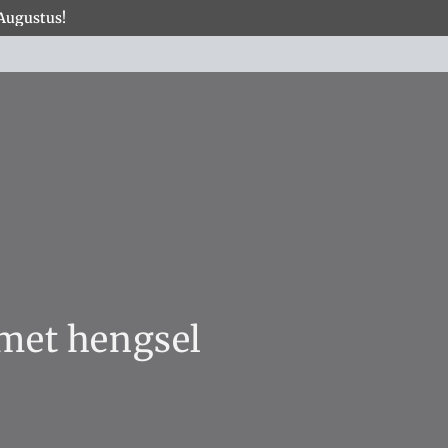
 Augustus!
×
COLLECTIES
 met hengsel