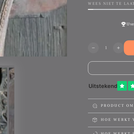
WEES NIET TE LAA
U v
Aantal
Translation
Transl
missing:
missin
nl.products.produ
nl.pro
PRODUCT OM
HOE WERKT 
HOE WERKT 