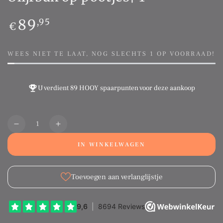
Normale
89
,95
€
prijs
WEES NIET TE LAAT, NOG SLECHTS 1 OP VOORRAAD!
U verdient
89 HOOY spaarpunten
voor deze aankoop
Aantal
Translation
Translation
missing:
missing:
IN WINKELWAGEN
nl.products.product.quantity.decrease
nl.products.product.quantity.increase
Toevoegen aan verlanglijstje