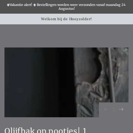
☀️Vakantie alert! ☀️ Bestellingen worden weer verzonden vanaf maandag 24 
×
Augustus!
Winkelwa
SLATION MISSING:
Welkom bij de Hooyzolder!
CCESSIBILITY.SKIP_TO_TEXT
SLATION MISSING:
CCESSIBILITY.SKIP_TO_PRODUCT_INFO
Olijfbak op pootjes| 1