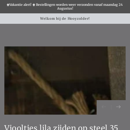
☀️Vakantie alert! ☀️ Bestellingen worden weer verzonden vanaf maandag 24 
×
Augustus!
Winkelwa
SLATION MISSING:
Welkom bij de Hooyzolder!
L
CCESSIBILITY.SKIP_TO_TEXT
SLATION MISSING:
CCESSIBILITY.SKIP_TO_PRODUCT_INFO
Viooltjes lila zijden op steel 35