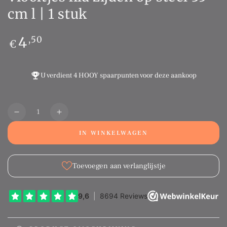
cm l | 1 stuk
Normale
4
,50
€
prijs
U verdient
4 HOOY spaarpunten
voor deze aankoop
Aantal
Translation
Translation
missing:
missing:
IN WINKELWAGEN
nl.products.product.quantity.decrease
nl.products.product.quantity.increase
Toevoegen aan verlanglijstje