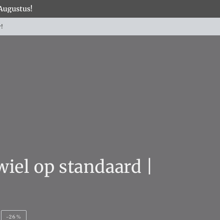
 Augustus!
×
COLLECTIES
iel op standaard |
–26%