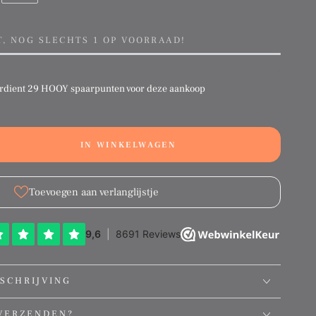
T, NOG SLECHTS 1 OP VOORRAAD!
rdient
29 HOOY spaarpunten
voor deze aankoop
IN WINKELWAGEN
ation
g:
ct.quantity.decrease
ducts.product.quantity.increase
Toevoegen aan verlanglijstje
SCHRIJVING
VERZENDEN?