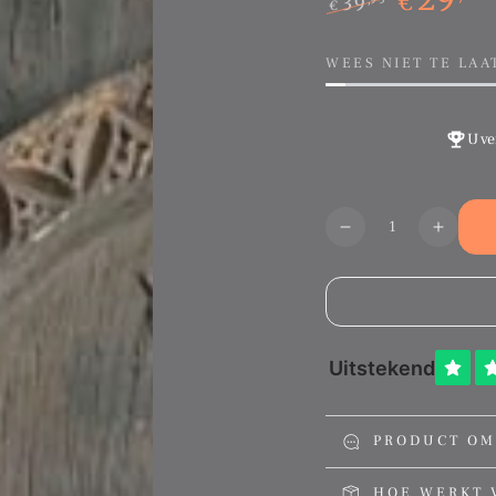
€
39
€
Normale
Sale
prijs
prijs
WEES NIET TE LAA
U ve
Aantal
Translation
Transl
missing:
missin
nl.products.produ
nl.pro
PRODUCT OM
HOE WERKT 