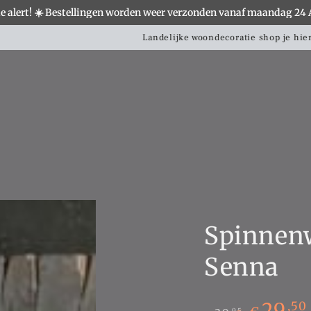
e alert! ☀️ Bestellingen worden weer verzonden vanaf maandag 24
S
WOONACCESSOIRES
VERLICHTING
MEUBELS
Landelijke woondecoratie shop je hier!
Spinnenw
Senna
29
,50
,95