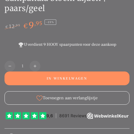
paars/geel
9
,95
–23%
€
12
,95
€
Normale
Sale
prijs
prijs
U verdient
9 HOOY spaarpunten
voor deze aankoop
Aantal
Translation
Translation
missing:
missing:
IN WINKELWAGEN
nl.products.product.quantity.decrease
nl.products.product.quantity.increase
Toevoegen aan verlanglijstje