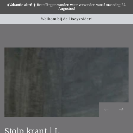
☀️Vakantie alert! ☀️ Bestellingen worden weer verzonden vanaf maandag 24 
×
Augustus!
Winkelwa
SLATION MISSING:
Welkom bij de Hooyzolder!
CCESSIBILITY.SKIP_TO_TEXT
SLATION MISSING:
CCESSIBILITY.SKIP_TO_PRODUCT_INFO
Stolp krant | L