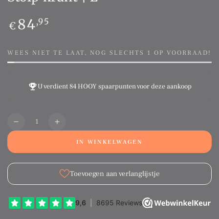
Normale
84
,95
€
prijs
WEES NIET TE LAAT, NOG SLECHTS 1 OP VOORRAAD!
U verdient
84 HOOY spaarpunten
voor deze aankoop
Aantal
Translation
Translation
missing:
missing:
IN WINKELWAGEN
nl.products.product.quantity.decrease
nl.products.product.quantity.increase
Toevoegen aan verlanglijstje