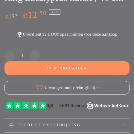
12
,50
–22%
€
15
,95
€
Normale
Sale
prijs
prijs
U verdient
12 HOOY spaarpunten
voor deze aankoop
Aantal
Translation
Translation
missing:
missing:
IN WINKELWAGEN
nl.products.product.quantity.decrease
nl.products.product.quantity.increase
Toevoegen aan verlanglijstje
PRODUCT OMSCHRIJVING