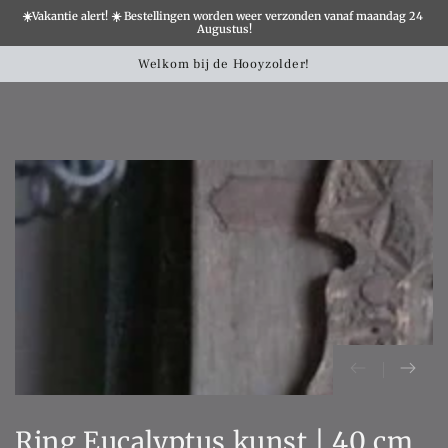
☀️Vakantie alert! ☀️ Bestellingen worden weer verzonden vanaf maandag 24 
×
Augustus!
Winkelwa
SLATION MISSING:
Welkom bij de Hooyzolder!
CCESSIBILITY.SKIP_TO_TEXT
SLATION MISSING:
CCESSIBILITY.SKIP_TO_PRODUCT_INFO
Ring Eucalyptus kunst | 40 cm