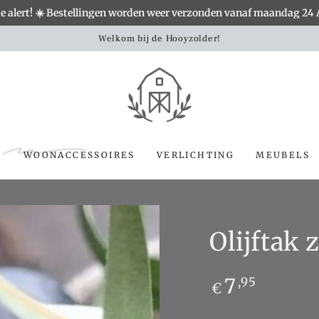
e alert! ☀️ Bestellingen worden weer verzonden vanaf maandag 24
Landelijke woondecoratie shop je h
S
WOONACCESSOIRES
VERLICHTING
MEUBELS
Olijftak 
Normale
7
,95
€
prijs