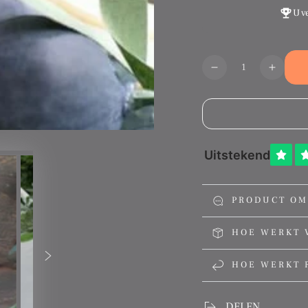
U v
Aantal
Translation
Transl
missing:
missin
nl.products.produ
nl.pro
PRODUCT OM
HOE WERKT 
HOE WERKT 
DELEN