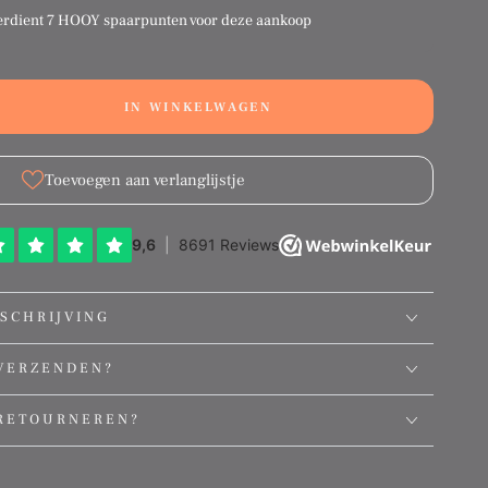
erdient
7 HOOY spaarpunten
voor deze aankoop
IN WINKELWAGEN
ation
g:
ct.quantity.decrease
ducts.product.quantity.increase
Toevoegen aan verlanglijstje
SCHRIJVING
VERZENDEN?
RETOURNEREN?