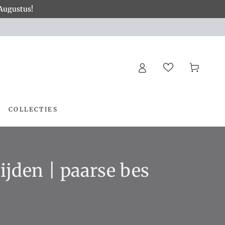
 Augustus!
×
ier!
Winkelwagen
COLLECTIES
zijden | paarse bes