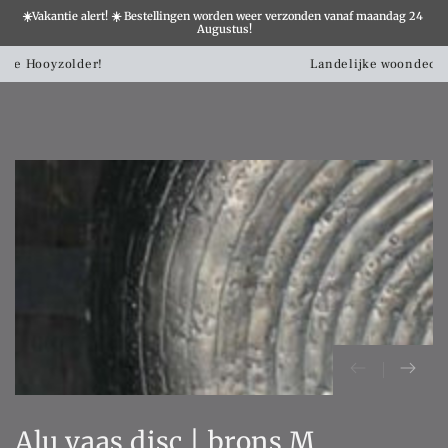
☀️Vakantie alert! ☀️ Bestellingen worden weer verzonden vanaf maandag 24 
×
Augustus!
Winkelwa
SLATION MISSING:
Landelijke woondecoratie shop je hier!
CCESSIBILITY.SKIP_TO_TEXT
SLATION MISSING:
CCESSIBILITY.SKIP_TO_PRODUCT_INFO
Alu vaas disc | brons M