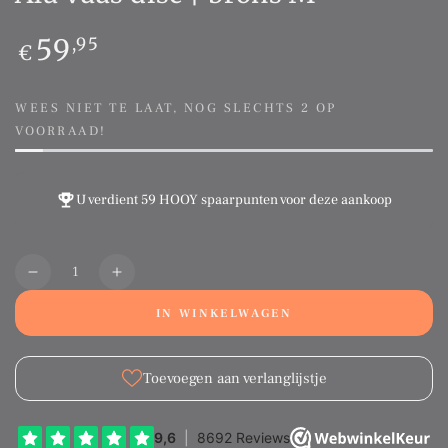
Normale
59
,95
€
prijs
WEES NIET TE LAAT, NOG SLECHTS 2 OP
VOORRAAD!
U verdient
59 HOOY spaarpunten
voor deze aankoop
Aantal
Translation
Translation
missing:
missing:
IN WINKELWAGEN
nl.products.product.quantity.decrease
nl.products.product.quantity.increase
Toevoegen aan verlanglijstje