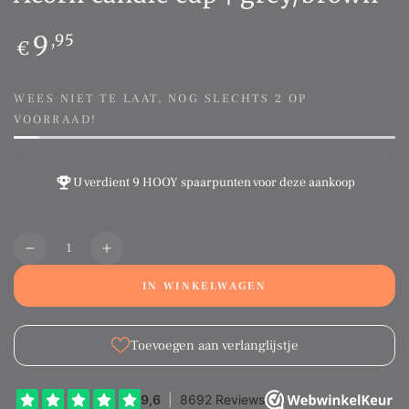
Normale
9
,95
€
prijs
WEES NIET TE LAAT, NOG SLECHTS 2 OP
VOORRAAD!
U verdient
9 HOOY spaarpunten
voor deze aankoop
Aantal
Translation
Translation
missing:
missing:
IN WINKELWAGEN
nl.products.product.quantity.decrease
nl.products.product.quantity.increase
Toevoegen aan verlanglijstje