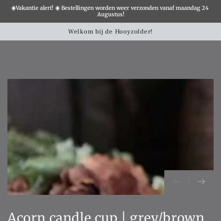
☀️Vakantie alert! ☀️ Bestellingen worden weer verzonden vanaf maandag 24 
Augustus!
Winkelwa
SLATION MISSING:
Welkom bij de Hooyzolder!
Landelijk
CCESSIBILITY.SKIP_TO_TEXT
SLATION MISSING:
CCESSIBILITY.SKIP_TO_PRODUCT_INFO
Acorn candle cup | grey/brown