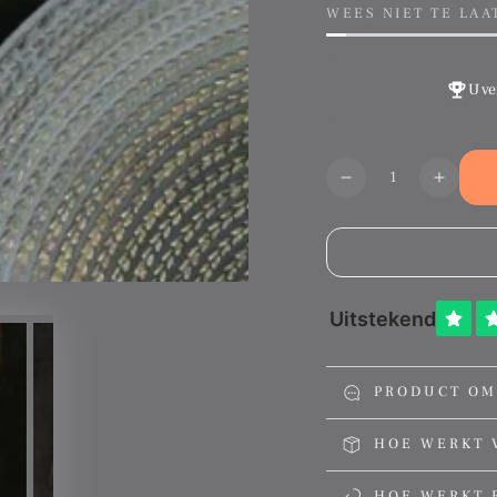
prijs
prijs
WEES NIET TE LAA
U ve
Aantal
Translation
Transl
missing:
missin
nl.products.produ
nl.pro
PRODUCT OM
HOE WERKT 
HOE WERKT 