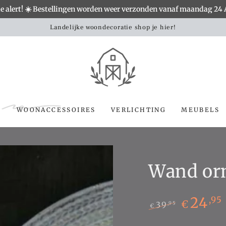
e alert! ☀️ Bestellingen worden weer verzonden vanaf maandag 24
Landelijke woondecoratie shop je hier!
S
WOONACCESSOIRES
VERLICHTING
MEUBELS
Wand orn
24
,95
€
39
,95
€
Normale
Sale