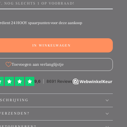
T, NOG SLECHTS 1 OP VOORRAAD!
rdient
24 HOOY spaarpunten
voor deze aankoop
IN WINKELWAGEN
ation
g:
ct.quantity.decrease
ducts.product.quantity.increase
Toevoegen aan verlanglijstje
SCHRIJVING
VERZENDEN?
RETOURNEREN?