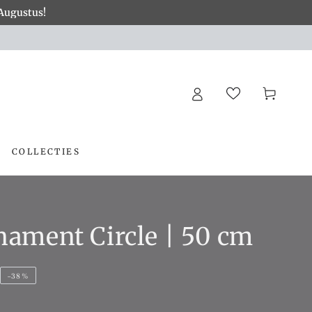
 Augustus!
×
Winkelwagen
COLLECTIES
ament Circle | 50 cm
–38%