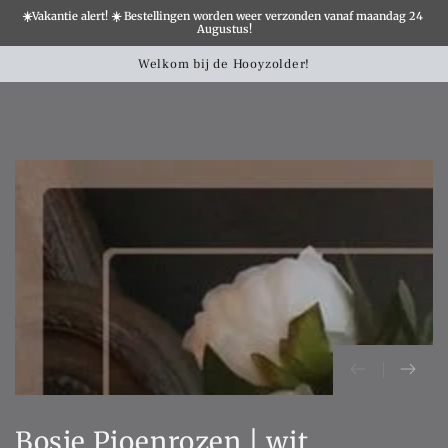
☀️Vakantie alert! ☀️ Bestellingen worden weer verzonden vanaf maandag 24 
×
Augustus!
Winkelwa
SLATION MISSING:
Welkom bij de Hooyzolder!
CCESSIBILITY.SKIP_TO_TEXT
SLATION MISSING:
CCESSIBILITY.SKIP_TO_PRODUCT_INFO
Bosje Pioenrozen | wit