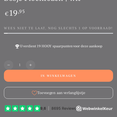
Normale
19
,95
€
prijs
WEES NIET TE LAAT, NOG SLECHTS 1 OP VOORRAAD!
U verdient
19 HOOY spaarpunten
voor deze aankoop
Aantal
Translation
Translation
missing:
missing:
IN WINKELWAGEN
nl.products.product.quantity.decrease
nl.products.product.quantity.increase
Toevoegen aan verlanglijstje