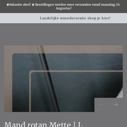
☀️Vakantie alert! ☀️ Bestellingen worden weer verzonden vanaf maandag 24 
×
Augustus!
Winkelwa
SLATION MISSING:
Landelijke woondecoratie shop je hier!
CCESSIBILITY.SKIP_TO_TEXT
SLATION MISSING:
CCESSIBILITY.SKIP_TO_PRODUCT_INFO
Mand rotan Mette | L