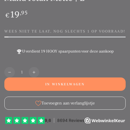
Normale
19
,95
€
prijs
WEES NIET TE LAAT, NOG SLECHTS 1 OP VOORRAAD!
U verdient
19 HOOY spaarpunten
voor deze aankoop
Aantal
Translation
Translation
missing:
missing:
IN WINKELWAGEN
nl.products.product.quantity.decrease
nl.products.product.quantity.increase
Toevoegen aan verlanglijstje