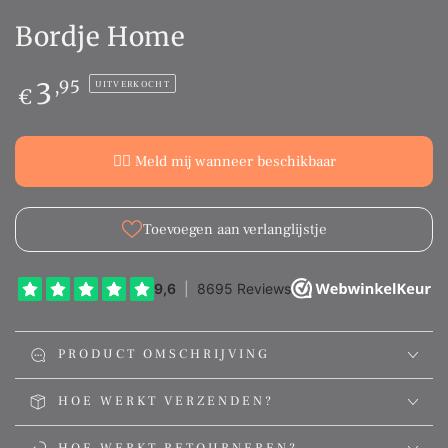
Bordje Home
Normale
3
,95
UITVERKOCHT
€
prijs
👉🏻 Meld mij wanneer beschikbaar
Toevoegen aan verlanglijstje
PRODUCT OMSCHRIJVING
HOE WERKT VERZENDEN?