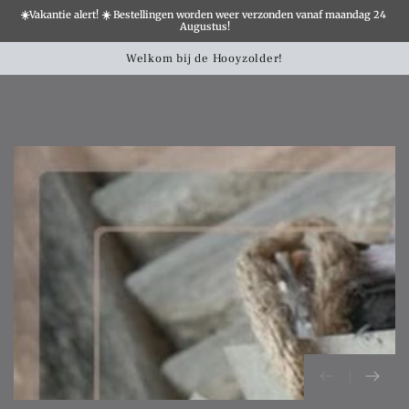
☀️Vakantie alert! ☀️ Bestellingen worden weer verzonden vanaf maandag 24 
×
Augustus!
Winkelwa
SLATION MISSING:
Welkom bij de Hooyzolder!
CCESSIBILITY.SKIP_TO_TEXT
SLATION MISSING:
CCESSIBILITY.SKIP_TO_PRODUCT_INFO