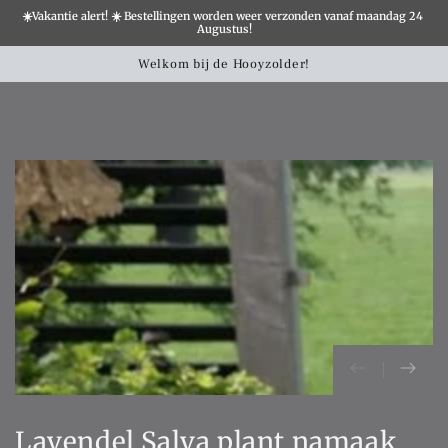
☀️Vakantie alert! ☀️ Bestellingen worden weer verzonden vanaf maandag 24 
×
Augustus!
Winkelwa
SLATION MISSING:
Welkom bij de Hooyzolder!
CCESSIBILITY.SKIP_TO_TEXT
SLATION MISSING:
CCESSIBILITY.SKIP_TO_PRODUCT_INFO
Lavendel Salva plant namaak