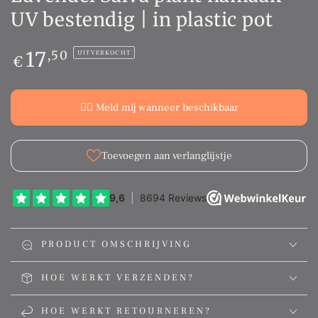
UV bestendig | in plastic pot
Normale
17
,50
UITVERKOCHT
€
prijs
👉🏻 Meld mij wanneer beschikbaar
Toevoegen aan verlanglijstje
PRODUCT OMSCHRIJVING
HOE WERKT VERZENDEN?
HOE WERKT RETOURNEREN?