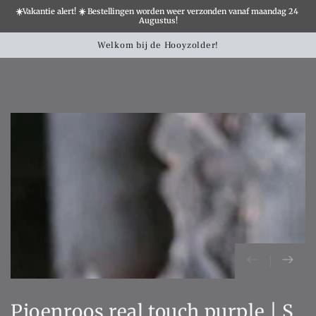
☀️Vakantie alert! ☀️ Bestellingen worden weer verzonden vanaf maandag 24 
×
Augustus!
Winkelwa
SLATION MISSING:
Welkom bij de Hooyzolder!
CCESSIBILITY.SKIP_TO_TEXT
SLATION MISSING:
CCESSIBILITY.SKIP_TO_PRODUCT_INFO
Pioenroos real touch purple | S