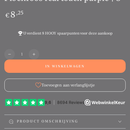
Normale
8
,25
€
prijs
U verdient
8 HOOY spaarpunten
voor deze aankoop
Aantal
Translation
Translation
missing:
missing:
IN WINKELWAGEN
nl.products.product.quantity.decrease
nl.products.product.quantity.increase
Toevoegen aan verlanglijstje
PRODUCT OMSCHRIJVING