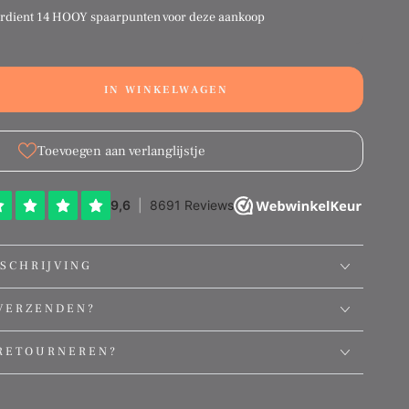
erdient
14 HOOY spaarpunten
voor deze aankoop
IN WINKELWAGEN
ation
g:
ct.quantity.decrease
ducts.product.quantity.increase
Toevoegen aan verlanglijstje
SCHRIJVING
VERZENDEN?
RETOURNEREN?