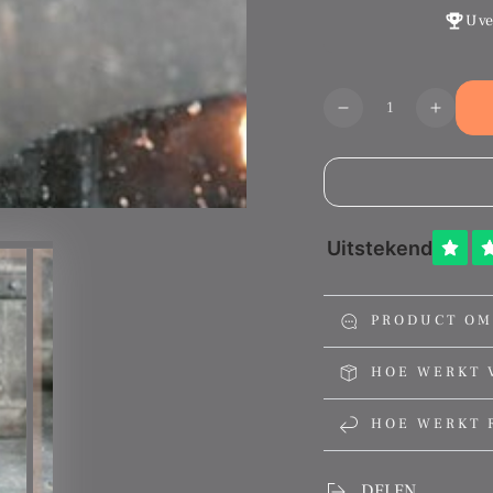
U v
Aantal
Translation
Transl
missing:
missin
nl.products.produ
nl.pro
PRODUCT OM
HOE WERKT 
HOE WERKT 
DELEN