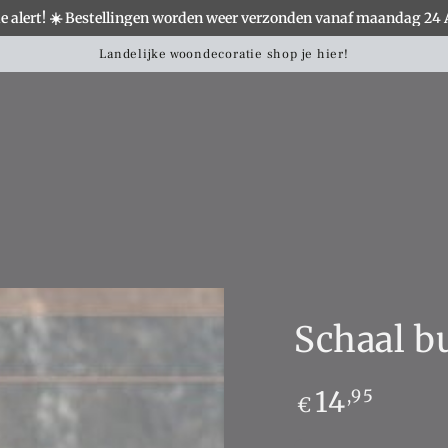
e alert! ☀️ Bestellingen worden weer verzonden vanaf maandag 24
S
WOONACCESSOIRES
VERLICHTING
MEUBELS
Landelijke woondecoratie shop je hier!
Schaal b
Normale
14
,95
€
prijs