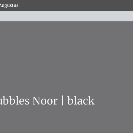
 Augustus!
×
COLLECTIES
ubbles Noor | black