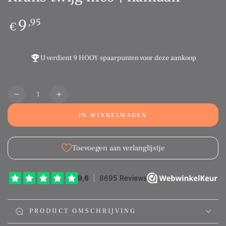
Normale
9
,95
€
prijs
U verdient
9 HOOY spaarpunten
voor deze aankoop
Aantal
Translation
Translation
missing:
missing:
IN WINKELWAGEN
nl.products.product.quantity.decrease
nl.products.product.quantity.increase
Toevoegen aan verlanglijstje
PRODUCT OMSCHRIJVING