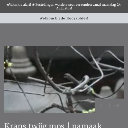
☀️Vakantie alert! ☀️ Bestellingen worden weer verzonden vanaf maandag 24 
×
Augustus!
Winkelwa
SLATION MISSING:
Welkom bij de Hooyzolder!
CCESSIBILITY.SKIP_TO_TEXT
SLATION MISSING:
CCESSIBILITY.SKIP_TO_PRODUCT_INFO
Krans twijg mos | namaak