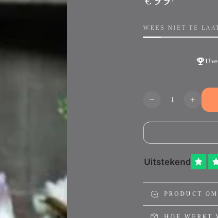
€
prijs
WEES NIET TE LAA
U ve
Aantal
Translation
Transl
missing:
missin
nl.products.produ
nl.pro
PRODUCT OM
HOE WERKT 