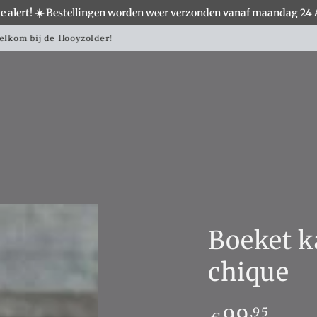
e alert! ☀️ Bestellingen worden weer verzonden vanaf maandag 24
S
WOONACCESSOIRES
VERLICHTING
MEUBELS
Landelijke woondecoratie shop je hier!
Boeket ka
chique
Normale
99
,95