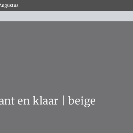
 Augustus!
×
COLLECTIES
nt en klaar | beige