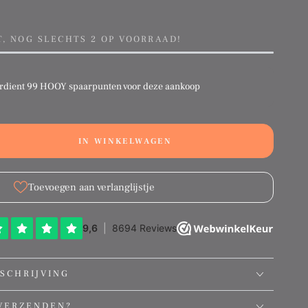
T, NOG SLECHTS 2 OP VOORRAAD!
rdient
99 HOOY spaarpunten
voor deze aankoop
IN WINKELWAGEN
ation
g:
ct.quantity.decrease
ducts.product.quantity.increase
Toevoegen aan verlanglijstje
SCHRIJVING
VERZENDEN?