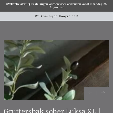
☀️Vakantie alert! ☀️ Bestellingen worden weer verzonden vanaf maandag 24 
×
Augustus!
Winkelwa
SLATION MISSING:
Welkom bij de Hooyzolder!
CCESSIBILITY.SKIP_TO_TEXT
SLATION MISSING:
CCESSIBILITY.SKIP_TO_PRODUCT_INFO
Gruttersbak sober Luksa XL |