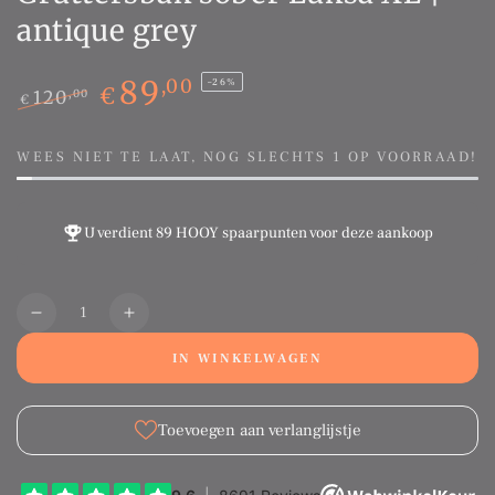
antique grey
89
,00
–26%
€
120
,00
€
Normale
Sale
prijs
prijs
WEES NIET TE LAAT, NOG SLECHTS 1 OP VOORRAAD!
U verdient
89 HOOY spaarpunten
voor deze aankoop
Aantal
Translation
Translation
missing:
missing:
IN WINKELWAGEN
nl.products.product.quantity.decrease
nl.products.product.quantity.increase
Toevoegen aan verlanglijstje