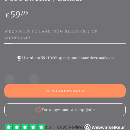
Normale
59
,95
€
prijs
WEES NIET TE LAAT, NOG SLECHTS 2 OP
VOORRAAD!
U verdient
59 HOOY spaarpunten
voor deze aankoop
Aantal
Translation
Translation
missing:
missing:
IN WINKELWAGEN
nl.products.product.quantity.decrease
nl.products.product.quantity.increase
Toevoegen aan verlanglijstje