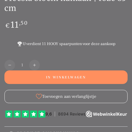
cm
Normale
11
,50
€
prijs
U verdient
11 HOOY spaarpunten
voor deze aankoop
Aantal
Translation
Translation
missing:
missing:
IN WINKELWAGEN
nl.products.product.quantity.decrease
nl.products.product.quantity.increase
Toevoegen aan verlanglijstje