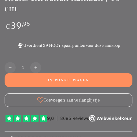
cm
Normale
39
,95
€
prijs
U verdient
39 HOOY spaarpunten
voor deze aankoop
Aantal
Translation
Translation
missing:
missing:
IN WINKELWAGEN
nl.products.product.quantity.decrease
nl.products.product.quantity.increase
Toevoegen aan verlanglijstje