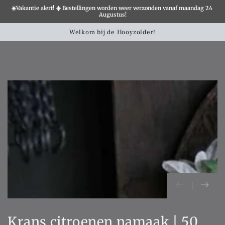
☀️Vakantie alert! ☀️ Bestellingen worden weer verzonden vanaf maandag 24 
×
Augustus!
Winkelwa
SLATION MISSING:
Welkom bij de Hooyzolder!
CCESSIBILITY.SKIP_TO_TEXT
SLATION MISSING:
CCESSIBILITY.SKIP_TO_PRODUCT_INFO
Krans citroenen namaak | 50