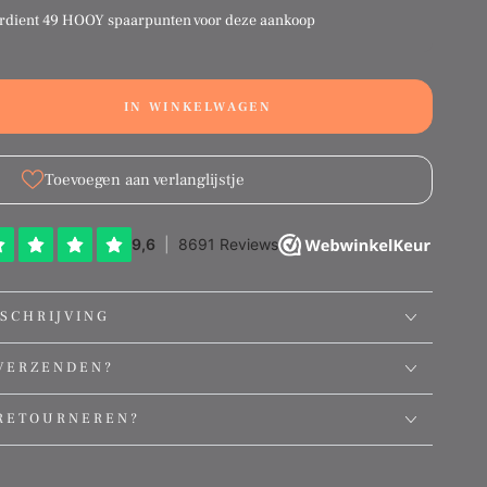
rdient
49 HOOY spaarpunten
voor deze aankoop
IN WINKELWAGEN
ation
g:
ct.quantity.decrease
ducts.product.quantity.increase
Toevoegen aan verlanglijstje
SCHRIJVING
VERZENDEN?
RETOURNEREN?