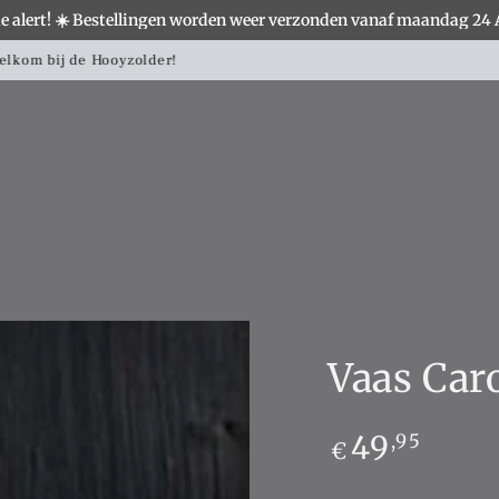
e alert! ☀️ Bestellingen worden weer verzonden vanaf maandag 24
S
WOONACCESSOIRES
VERLICHTING
MEUBELS
Landelijke woondecoratie shop je hier!
Vaas Caro
Normale
49
,95
€
prijs