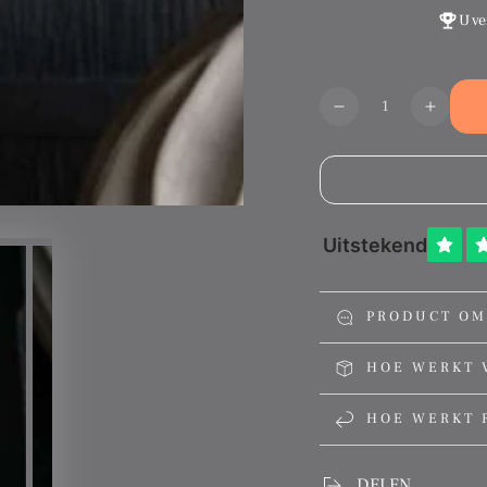
U ve
Aantal
Translation
Transl
missing:
missin
nl.products.produ
nl.pro
PRODUCT OM
HOE WERKT 
HOE WERKT 
DELEN