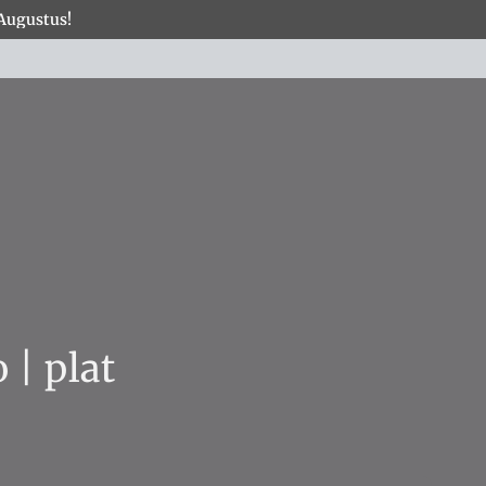
 Augustus!
×
COLLECTIES
 | plat