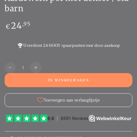
barn
Normale
24
,95
€
prijs
U verdient
24 HOOY spaarpunten
voor deze aankoop
Aantal
Translation
Translation
missing:
missing:
IN WINKELWAGEN
nl.products.product.quantity.decrease
nl.products.product.quantity.increase
Toevoegen aan verlanglijstje