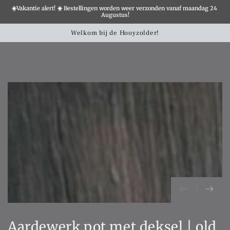
☀️Vakantie alert! ☀️ Bestellingen worden weer verzonden vanaf maandag 24 
×
Augustus!
Winkelwa
SLATION MISSING:
Welkom bij de Hooyzolder!
CCESSIBILITY.SKIP_TO_TEXT
SLATION MISSING:
CCESSIBILITY.SKIP_TO_PRODUCT_INFO
Aardewerk pot met deksel | old