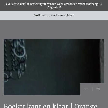
☀️Vakantie alert! ☀️ Bestellingen worden weer verzonden vanaf maandag 24 
×
Augustus!
Winkelwa
SLATION MISSING:
Welkom bij de Hooyzolder!
CCESSIBILITY.SKIP_TO_TEXT
SLATION MISSING:
CCESSIBILITY.SKIP_TO_PRODUCT_INFO
Boeket kant en klaar | Orange