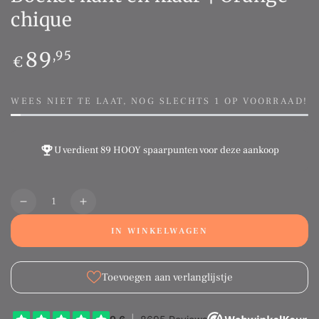
chique
Normale
89
,95
€
prijs
WEES NIET TE LAAT, NOG SLECHTS 1 OP VOORRAAD!
U verdient
89 HOOY spaarpunten
voor deze aankoop
Aantal
Translation
Translation
missing:
missing:
IN WINKELWAGEN
nl.products.product.quantity.decrease
nl.products.product.quantity.increase
Toevoegen aan verlanglijstje