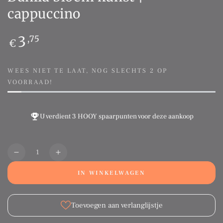
cappuccino
Normale
3
,75
€
prijs
WEES NIET TE LAAT, NOG SLECHTS 2 OP
VOORRAAD!
U verdient
3 HOOY spaarpunten
voor deze aankoop
Aantal
Translation
Translation
missing:
missing:
IN WINKELWAGEN
nl.products.product.quantity.decrease
nl.products.product.quantity.increase
Toevoegen aan verlanglijstje