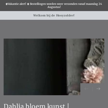
☀️Vakantie alert! ☀️ Bestellingen worden weer verzonden vanaf maandag 24 
×
Augustus!
Winkelwa
SLATION MISSING:
Welkom bij de Hooyzolder!
CCESSIBILITY.SKIP_TO_TEXT
SLATION MISSING:
CCESSIBILITY.SKIP_TO_PRODUCT_INFO
Dahlia bloem kunst |