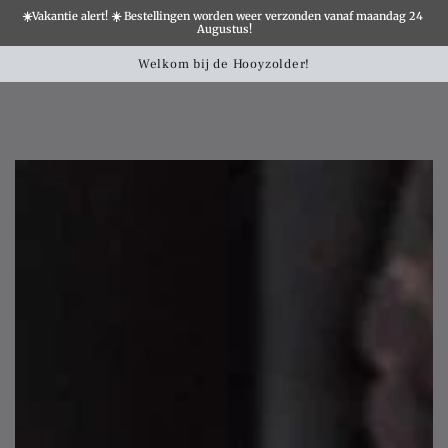
☀️Vakantie alert! ☀️ Bestellingen worden weer verzonden vanaf maandag 24 
×
Augustus!
Winkelwa
SLATION MISSING:
older!
Landelijke woondecoratie shop 
CCESSIBILITY.SKIP_TO_TEXT
SLATION MISSING:
CCESSIBILITY.SKIP_TO_PRODUCT_INFO