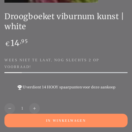
Droogboeket viburnum kunst |
white
Normale
14
,95
€
prijs
WEES NIET TE LAAT, NOG SLECHTS 2 OP
VOORRAAD!
U verdient
14 HOOY spaarpunten
voor deze aankoop
Aantal
Translation
Translation
missing:
missing:
IN WINKELWAGEN
nl.products.product.quantity.decrease
nl.products.product.quantity.increase