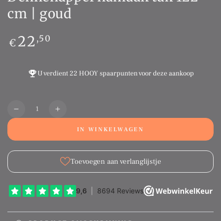
cm | goud
Normale
22
,50
€
prijs
U verdient
22 HOOY spaarpunten
voor deze aankoop
Aantal
Translation
Translation
missing:
missing:
IN WINKELWAGEN
nl.products.product.quantity.decrease
nl.products.product.quantity.increase
Toevoegen aan verlanglijstje