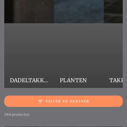
DADELTAKKEN
PLANTEN
TAKK
FILTER EN SORTEER
264 producten