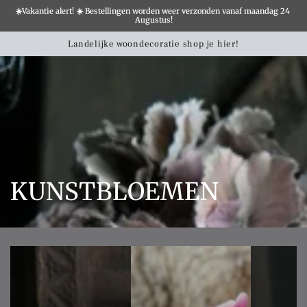
☀️Vakantie alert! ☀️ Bestellingen worden weer verzonden vanaf maandag 24 
×
Augustus!
Winkelwa
SLATION MISSING:
Landelijke woondecoratie shop je hier!
CCESSIBILITY.SKIP_TO_TEXT
Collectie:
KUNSTBLOEMEN