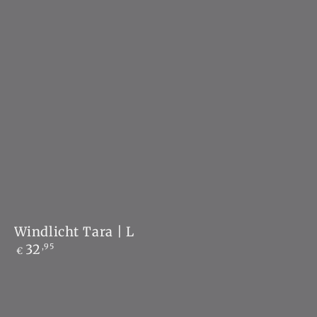
Windlicht
Windlicht Tara | L
Normale
Tara
32
,95
€
prijs
|
L