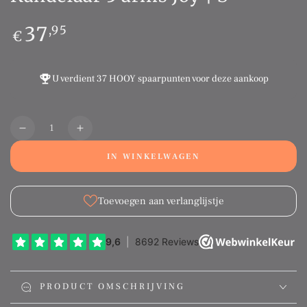
Normale
37
,95
€
prijs
U verdient
37 HOOY spaarpunten
voor deze aankoop
Aantal
Translation
Translation
missing:
missing:
IN WINKELWAGEN
nl.products.product.quantity.decrease
nl.products.product.quantity.increase
Toevoegen aan verlanglijstje
PRODUCT OMSCHRIJVING