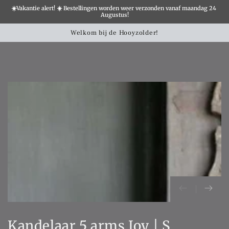
☀️Vakantie alert! ☀️ Bestellingen worden weer verzonden vanaf maandag 24 
×
Augustus!
Winkelwa
SLATION MISSING:
Welkom bij de Hooyzolder!
Landelijk
CCESSIBILITY.SKIP_TO_TEXT
SLATION MISSING:
CCESSIBILITY.SKIP_TO_PRODUCT_INFO
Kandelaar 5 arms Joy | S