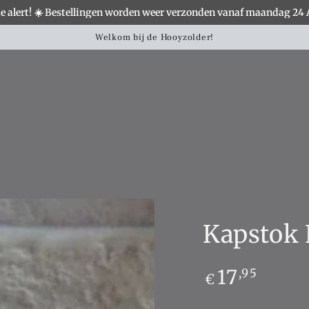
e alert! ☀️ Bestellingen worden weer verzonden vanaf maandag 24
S
WOONACCESSOIRES
VERLICHTING
MEUBELS
Landelijke woondecoratie shop je hier!
Kapstok 
Normale
17
,95
€
prijs