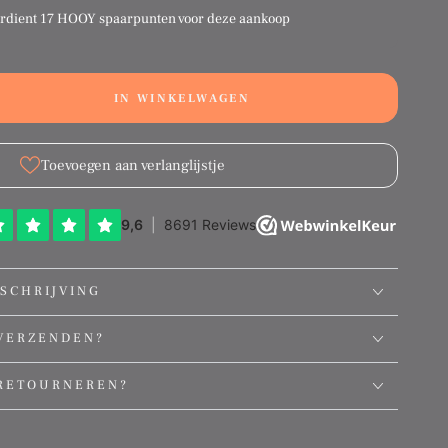
erdient
17 HOOY spaarpunten
voor deze aankoop
IN WINKELWAGEN
ation
g:
ct.quantity.decrease
ducts.product.quantity.increase
Toevoegen aan verlanglijstje
SCHRIJVING
VERZENDEN?
RETOURNEREN?