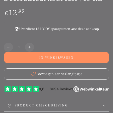
Normale
12
,95
€
prijs
U verdient
12 HOOY spaarpunten
voor deze aankoop
Aantal
Translation
Translation
missing:
missing:
IN WINKELWAGEN
nl.products.product.quantity.decrease
nl.products.product.quantity.increase
Toevoegen aan verlanglijstje
PRODUCT OMSCHRIJVING