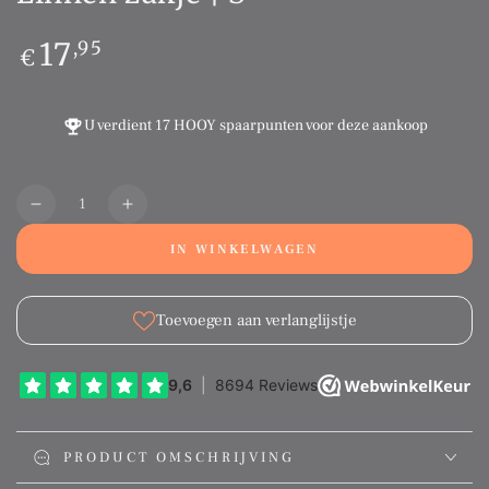
Normale
17
,95
€
prijs
U verdient
17 HOOY spaarpunten
voor deze aankoop
Aantal
Translation
Translation
missing:
missing:
IN WINKELWAGEN
nl.products.product.quantity.decrease
nl.products.product.quantity.increase
Toevoegen aan verlanglijstje
PRODUCT OMSCHRIJVING