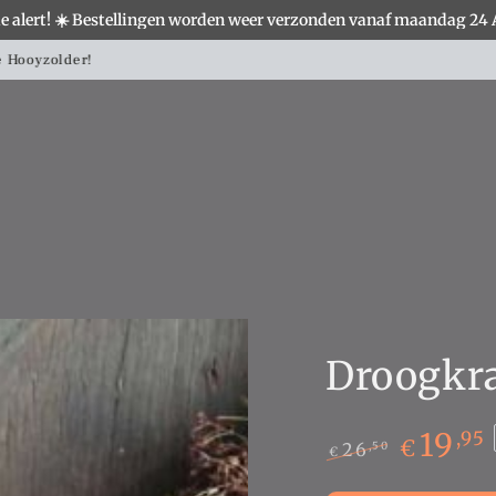
e alert! ☀️ Bestellingen worden weer verzonden vanaf maandag 24
S
WOONACCESSOIRES
VERLICHTING
MEUBELS
Landelijke woondecoratie shop je hier!
Droogkra
19
,95
€
26
,50
€
Normale
Sale