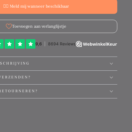
👉🏻 Meld mij wanneer beschikbaar
Toevoegen aan verlanglijstje
SCHRIJVING
VERZENDEN?
RETOURNEREN?