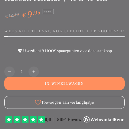
9
,95
–33%
€
14
,95
€
Normale
Sale
prijs
prijs
WEES NIET TE LAAT, NOG SLECHTS 1 OP VOORRAAD!
U verdient
9 HOOY spaarpunten
voor deze aankoop
Aantal
Translation
Translation
missing:
missing:
IN WINKELWAGEN
nl.products.product.quantity.decrease
nl.products.product.quantity.increase
Toevoegen aan verlanglijstje